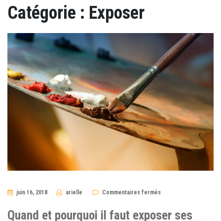
Catégorie :
Exposer
sur
juin 16, 2018
arielle
Commentaires fermés
Quand
et
pourquoi
Quand et pourquoi il faut exposer ses
il