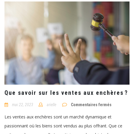
Que savoir sur les ventes aux enchères ?
sur
mai 22, 2023
arielle
Commentaires fermés
Que
savoir
Les ventes aux enchères sont un marché dynamique et
sur
les
passionnant où les biens sont vendus au plus offrant. Que ce
ventes
aux